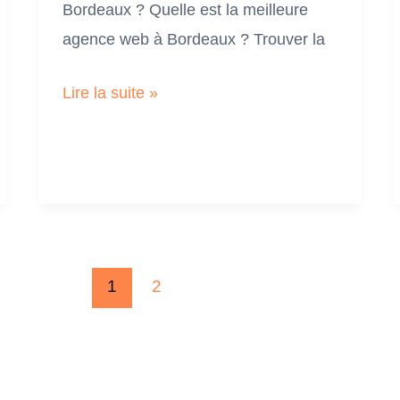
Bordeaux ? Quelle est la meilleure
agence web à Bordeaux ? Trouver la
Quelle
Lire la suite »
est
la
meilleure
agence
web
à
1
2
Bordeaux
?