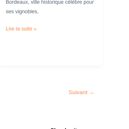
Bordeaux, ville historique célèbre pour
ses vignobles,
Création
Lire la suite »
site
web
à
Bordeaux
Suivant
→